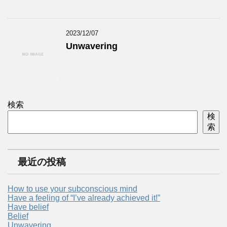
2023/12/07
Unwavering
検索
検
索
最近の投稿
How to use your subconscious mind
Have a feeling of “I’ve already achieved it!”
Have belief
Belief
Unwavering