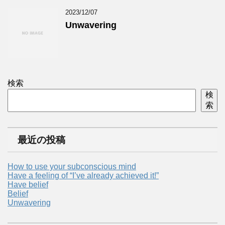
2023/12/07
Unwavering
検索
検
索
最近の投稿
How to use your subconscious mind
Have a feeling of “I’ve already achieved it!”
Have belief
Belief
Unwavering