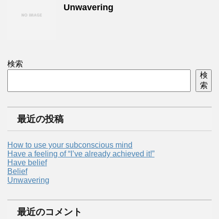
Unwavering
検索
検
索
最近の投稿
How to use your subconscious mind
Have a feeling of “I’ve already achieved it!”
Have belief
Belief
Unwavering
最近のコメント