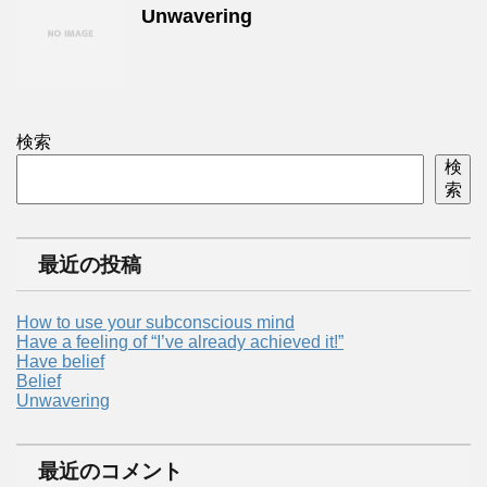
Unwavering
検索
検
索
最近の投稿
How to use your subconscious mind
Have a feeling of “I’ve already achieved it!”
Have belief
Belief
Unwavering
最近のコメント