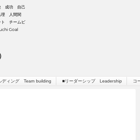
決 成功 自己
処理 人間関
ント チームビ
hi Goal
）
ィング Team building
■リーダーシップ Leadership
コ