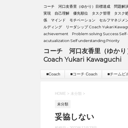
コーチ 河口友香里（ゆかり）目標達成 問題解
実現 自己理解 優先順位 タスク管理 タスク
係 マインド モチベーション セルフマネジメ
ルディング リーダシップ Coach Yukari Kawaguc
achievement Problem solving Success Self-
acutualization Self understanding Priority
コーチ 河口友香里（ゆかり
Coach Yukari Kawaguchi
■Coach
■コーチ Coach
■チームビルデ
HOME
>
未分類
>
未分類
妥協しない
投稿日：
2022年12月23日