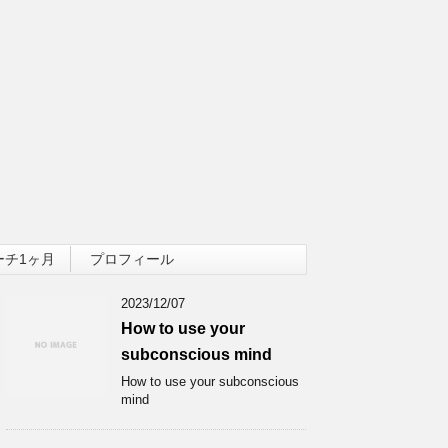
ーチ1ヶ月
プロフィール
2023/12/07
How to use your
subconscious mind
How to use your subconscious
mind