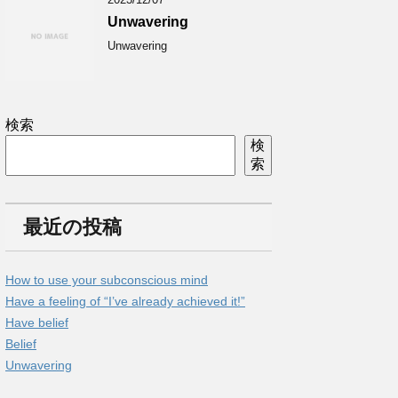
Unwavering
Unwavering
検索
検
索
最近の投稿
How to use your subconscious mind
Have a feeling of “I’ve already achieved it!”
Have belief
Belief
Unwavering