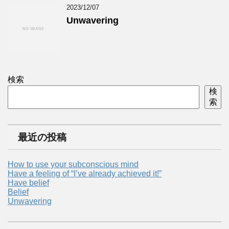
2023/12/07
Unwavering
検索
検
索
最近の投稿
How to use your subconscious mind
Have a feeling of “I’ve already achieved it!”
Have belief
Belief
Unwavering