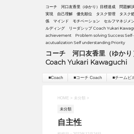
コーチ 河口友香里（ゆかり）目標達成 問題解
実現 自己理解 優先順位 タスク管理 タスク
係 マインド モチベーション セルフマネジメ
ルディング リーダシップ Coach Yukari Kawaguc
achievement Problem solving Success Self-
acutualization Self understanding Priority
コーチ 河口友香里（ゆかり
Coach Yukari Kawaguchi
■Coach
■コーチ Coach
■チームビルデ
HOME
>
未分類
>
未分類
自主性
投稿日：
2022年12月24日