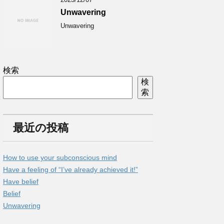
Unwavering
Unwavering
検索
検
索
最近の投稿
How to use your subconscious mind
Have a feeling of “I’ve already achieved it!”
Have belief
Belief
Unwavering