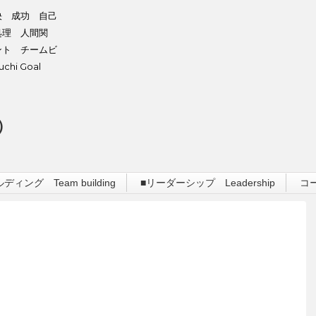
決 成功 自己
処理 人間関
ント チームビ
hi Goal
）
ィング Team building
■リーダーシップ Leadership
コ