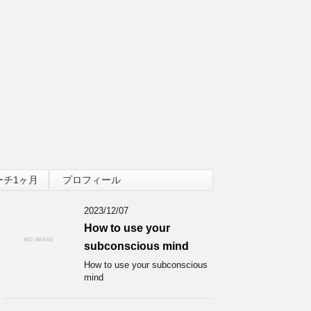
ーチ1ヶ月
プロフィール
2023/12/07
How to use your
subconscious mind
How to use your subconscious
mind