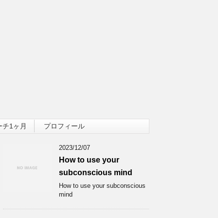
ーチ1ヶ月
プロフィール
2023/12/07
How to use your
subconscious mind
How to use your subconscious
mind