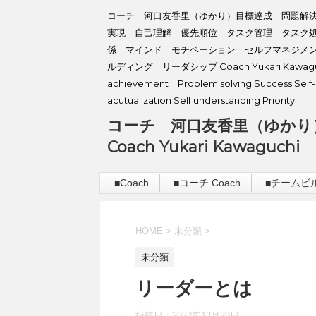
コーチ 河口友香里（ゆかり）目標達成 問題解
実現 自己理解 優先順位 タスク管理 タスク
係 マインド モチベーション セルフマネジメ
ルディング リーダシップ Coach Yukari Kawaguc
achievement Problem solving Success Self-
acutualization Self understanding Priority
コーチ 河口友香里（ゆかり
Coach Yukari Kawaguchi
■Coach
■コーチ Coach
■チームビルデ
HOME
>
未分類
>
未分類
リーダーとは
投稿日：
2022年12月29日