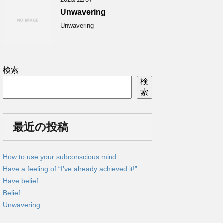
Unwavering
Unwavering
検索
検
索
最近の投稿
How to use your subconscious mind
Have a feeling of “I’ve already achieved it!”
Have belief
Belief
Unwavering