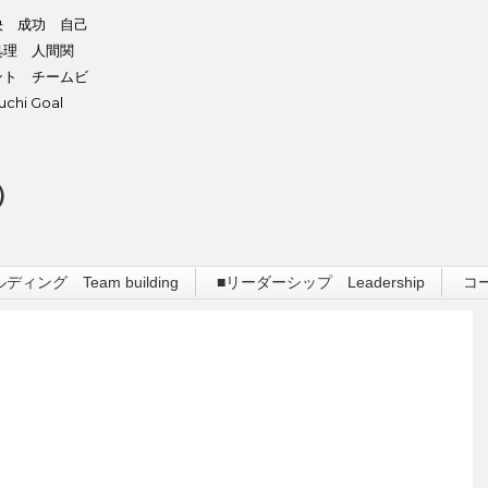
決 成功 自己
処理 人間関
ント チームビ
hi Goal
）
ィング Team building
■リーダーシップ Leadership
コ