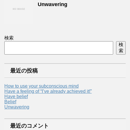
Unwavering
検索
検
索
最近の投稿
How to use your subconscious mind
Have a feeling of “I’ve already achieved it!”
Have belief
Belief
Unwavering
最近のコメント