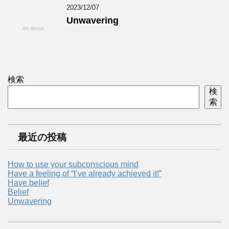
2023/12/07
Unwavering
検索
検
索
最近の投稿
How to use your subconscious mind
Have a feeling of “I’ve already achieved it!”
Have belief
Belief
Unwavering