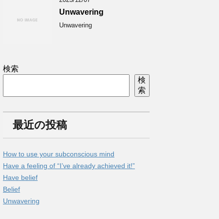
Unwavering
Unwavering
検索
検
索
最近の投稿
How to use your subconscious mind
Have a feeling of “I’ve already achieved it!”
Have belief
Belief
Unwavering