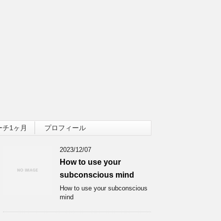
ーチ1ヶ月
プロフィール
2023/12/07
How to use your
subconscious mind
How to use your subconscious
mind