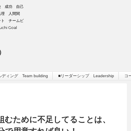
決 成功 自己
処理 人間関
ント チームビ
hi Goal
）
ィング Team building
■リーダーシップ Leadership
コ
組むために不足してることは、