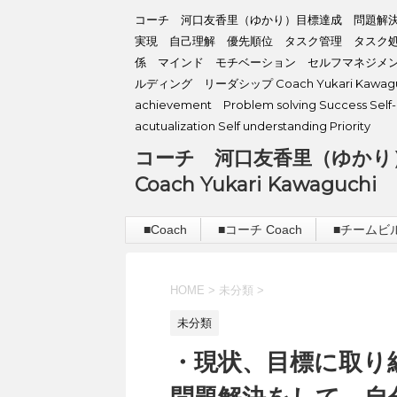
コーチ 河口友香里（ゆかり）目標達成 問題解
実現 自己理解 優先順位 タスク管理 タスク
係 マインド モチベーション セルフマネジメ
ルディング リーダシップ Coach Yukari Kawaguc
achievement Problem solving Success Self-
acutualization Self understanding Priority
コーチ 河口友香里（ゆかり
Coach Yukari Kawaguchi
■Coach
■コーチ Coach
■チームビルデ
HOME
>
未分類
>
未分類
・現状、目標に取り