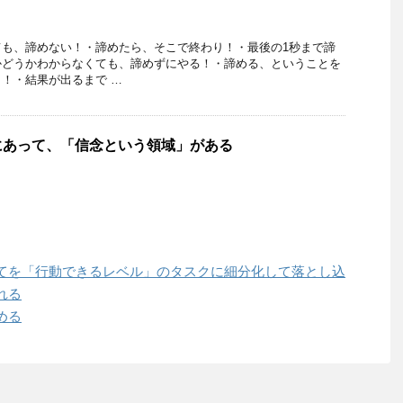
ても、諦めない！・諦めたら、そこで終わり！・最後の1秒まで諦
かどうかわからなくても、諦めずにやる！・諦める、ということを
！・結果が出るまで …
にあって、「信念という領域」がある
てを「行動できるレベル」のタスクに細分化して落とし込
れる
める