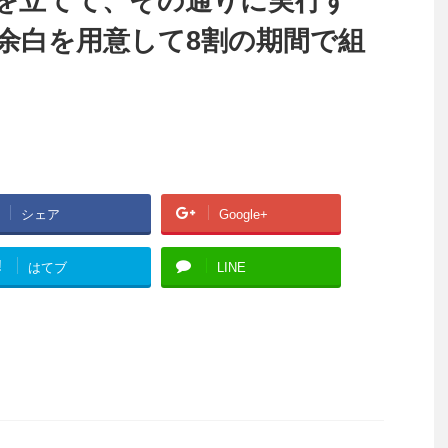
を立てて、その通りに実行す
余白を用意して8割の期間で組
シェア
Google+
!
はてブ
LINE