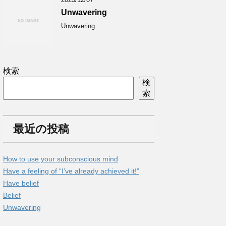
Unwavering
Unwavering
検索
検
索
最近の投稿
How to use your subconscious mind
Have a feeling of “I’ve already achieved it!”
Have belief
Belief
Unwavering