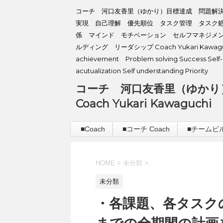
コーチ 河口友香里（ゆかり）目標達成 問題解
実現 自己理解 優先順位 タスク管理 タスク
係 マインド モチベーション セルフマネジメ
ルディング リーダシップ Coach Yukari Kawaguc
achievement Problem solving Success Self-
acutualization Self understanding Priority
コーチ 河口友香里（ゆかり
Coach Yukari Kawaguchi
■Coach
■コーチ Coach
■チームビルデ
HOME
>
未分類
>
未分類
・各課題、各タスク