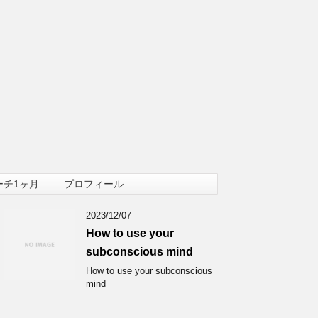
ーチ1ヶ月
プロフィール
2023/12/07
How to use your
subconscious mind
How to use your subconscious
mind