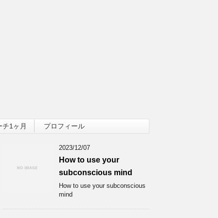
ーチ1ヶ月
プロフィール
2023/12/07
How to use your
subconscious mind
How to use your subconscious
mind