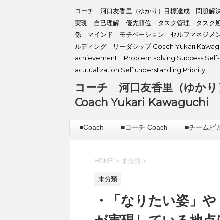
コーチ 河口友香里（ゆかり）目標達成 問題解
実現 自己理解 優先順位 タスク管理 タスク
係 マインド モチベーション セルフマネジメ
ルディング リーダシップ Coach Yukari Kawaguc
achievement Problem solving Success Self-
acutualization Self understanding Priority
コーチ 河口友香里（ゆかり
Coach Yukari Kawaguchi
■Coach
■コーチ Coach
■チームビルデ
HOME
>
未分類
>
未分類
・「なりたい姿」や