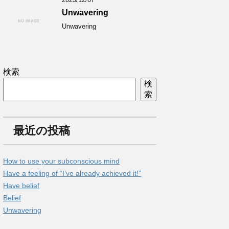
Unwavering
Unwavering
検索
検
索
最近の投稿
How to use your subconscious mind
Have a feeling of “I’ve already achieved it!”
Have belief
Belief
Unwavering