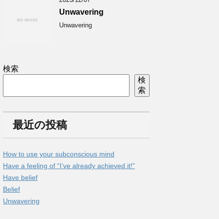
Unwavering
Unwavering
検索
検
索
最近の投稿
How to use your subconscious mind
Have a feeling of “I’ve already achieved it!”
Have belief
Belief
Unwavering