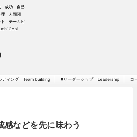
決 成功 自己
処理 人間関
ント チームビ
hi Goal
）
ィング Team building
■リーダーシップ Leadership
コ
成感などを先に味わう