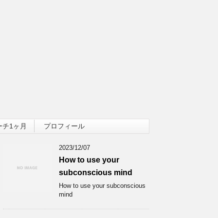
ーチ1ヶ月
プロフィール
2023/12/07
How to use your
subconscious mind
How to use your subconscious
mind