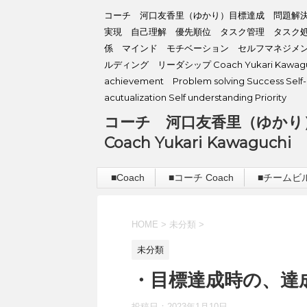
コーチ 河口友香里（ゆかり）目標達成 問題解
実現 自己理解 優先順位 タスク管理 タスク
係 マインド モチベーション セルフマネジメ
ルディング リーダシップ Coach Yukari Kawaguc
achievement Problem solving Success Self-
acutualization Self understanding Priority
コーチ 河口友香里（ゆかり
Coach Yukari Kawaguchi
■Coach
■コーチ Coach
■チームビルデ
HOME
>
未分類
>
未分類
・目標達成時の、達
投稿日：
2023年1月10日